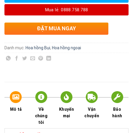
Mua lẻ: 0888.758.788
ĐẶT MUA NGAY
Danh mục:
Hoa hồng Bụi
,
Hoa hồng ngoại
Mô tả
Về
Khuyến
Vận
Bảo
chúng
mại
chuyển
hành
tôi