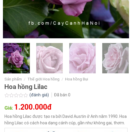
Sản phẩm
/
Thế giới Hoa hồng
/
Hoa hồng Bụi
Hoa hồng Lilac
(đánh giá)
Đã bán
0
Được
1.200.000đ
xếp
Giá:
hạng
0.0
Hoa hồng Lilac được tạo ra bởi David Austin ở Anh năm 1990. Hoa
5
hồng Lilac có cách hoa dạng cánh cúp, gần như không gai, thơm.
sao