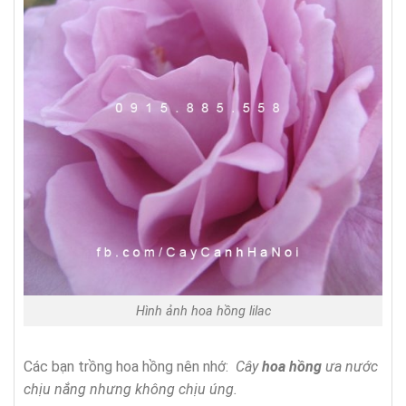
Hình ảnh hoa hồng lilac
Các bạn trồng hoa hồng nên nhớ:
Cây
hoa h
ồ
ng
ư
a n
ướ
c
ch
ị
u n
ắ
ng nh
ư
ng kh
ô
ng ch
ị
u
ú
ng.