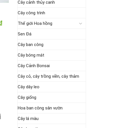
Cây cảnh thủy canh
Cây công trình
₫
Giá
Thế giới Hoa hồng
hiện
tại
Sen Đá
là:
179.000 ₫.
Cây ban công
Cây bóng mát
Cây Cảnh Bonsai
Cây cỏ, cây trồng viền, cây thảm
Cây dây leo
Cây giống
Hoa ban công sân vườn
i
Cây lá màu