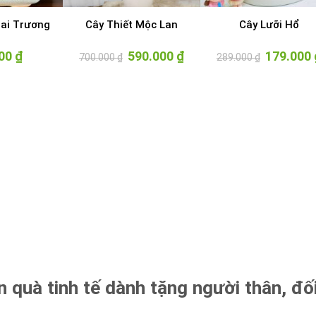
ai Trương
Cây Thiết Mộc Lan
Cây Lưỡi Hổ
000
₫
Giá
590.000
₫
Giá
Giá
179.000
700.000
₫
289.000
₫
gốc
hiện
gốc
là:
tại
là:
700.000 ₫.
là:
289.000 ₫.
590.000 ₫.
quà tinh tế dành tặng người thân, đố