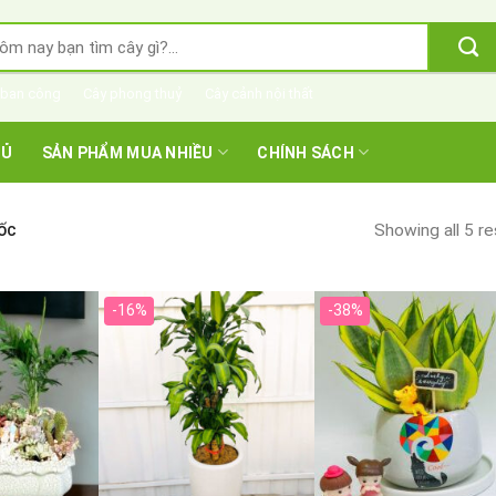
m
m:
 ban công
Cây phong thuỷ
Cây cảnh nội thất
HỦ
SẢN PHẨM MUA NHIỀU
CHÍNH SÁCH
Showing all 5 re
ỐC
-16%
-38%
+
+