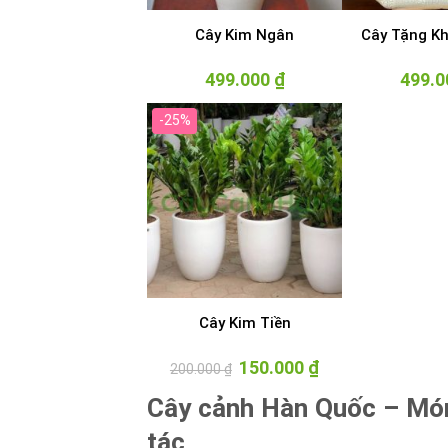
Cây Kim Ngân
Cây Tặng Kh
499.000
₫
499.
-25%
+
Cây Kim Tiền
Giá
150.000
₫
Giá
200.000
₫
gốc
hiện
là:
tại
Cây cảnh Hàn Quốc – Món 
200.000 ₫.
là:
150.000 ₫.
tác