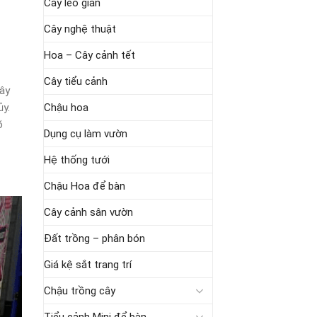
Cây leo giàn
Cây nghệ thuật
Hoa – Cây cảnh tết
Cây tiểu cảnh
cây
Chậu hoa
ủy.
õ
Dụng cụ làm vườn
Hệ thống tưới
Chậu Hoa để bàn
Cây cảnh sân vườn
Đất trồng – phân bón
Giá kệ sắt trang trí
Chậu trồng cây
Tiểu cảnh Mini để bàn