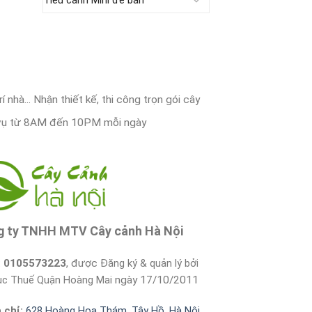
nhà... Nhận thiết kế, thi công trọn gói cây
vụ từ 8AM đến 10PM mỗi ngày
g ty TNHH MTV Cây cảnh Hà Nội
:
0105573223
, được
Đăng ký & quản lý bởi
cục Thuế Quận Hoàng Mai
ngày 17/10/2011
a chỉ:
628 Hoàng Hoa Thám, Tây Hồ, Hà Nội