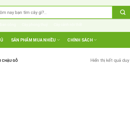
m
m:
 ban công
Cây phong thuỷ
Cây cảnh nội thất
HỦ
SẢN PHẨM MUA NHIỀU
CHÍNH SÁCH
Hiển thị kết quả duy
H CHẬU GỖ