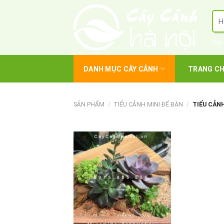
Skip
Tì
to
kiế
content
Cây
DANH MỤC CÂY CẢNH
TRANG C
SẢN PHẨM
/
TIỂU CẢNH MINI ĐỂ BÀN
/
TIỂU CẢN
+