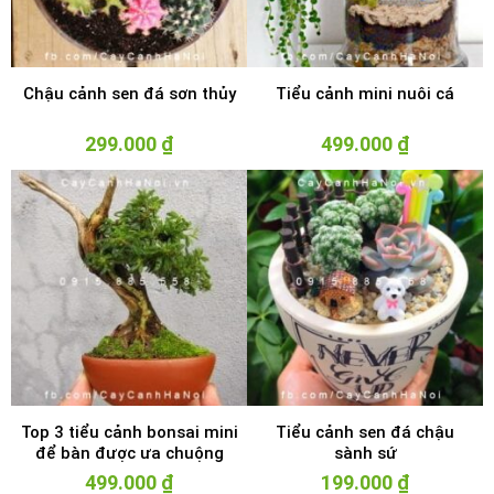
Chậu cảnh sen đá sơn thủy
Tiểu cảnh mini nuôi cá
299.000
₫
499.000
₫
Top 3 tiểu cảnh bonsai mini
Tiểu cảnh sen đá chậu
để bàn được ưa chuộng
sành sứ
hiện nay
499.000
₫
199.000
₫