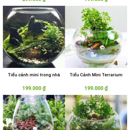
Tiểu cảnh mini trong nhà
Tiểu Cảnh Mini Terrarium
199.000
₫
199.000
₫