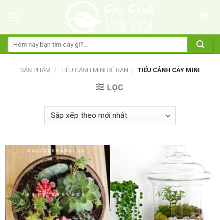
Skip
to
content
Tìm
kiếm:
SẢN PHẨM
/
TIỂU CẢNH MINI ĐỂ BÀN
/
TIỂU CẢNH CÂY MINI
LỌC