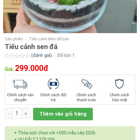
Sản phẩm
/
Tiểu cảnh Mini để bàn
Tiểu cảnh sen đá
(đánh giá)
Đã bán
1
Được
299.000đ
xếp
Giá:
hạng
0.0
5
sao
Chính sách vận
Chính sách đổi
Chính sách
Chính sách
chuyển
trả
thanh toán
bảo mật
Số lượng
Thêm vào giỏ hàng
+ Thỏa sức chọn với +500 mẫu cây 2026
+ ƯU ĐÃI T7 TỚI 20%