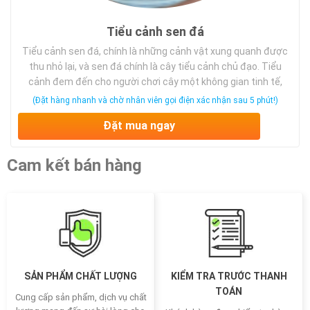
Tiểu cảnh sen đá
Tiểu cảnh sen đá, chính là những cảnh vật xung quanh được
thu nhỏ lại, và sen đá chính là cây tiểu cảnh chủ đạo. Tiểu
cảnh đem đến cho người chơi cây một không gian tinh tế,
thoải mái và nhiều ý nghĩa. Ý nghĩa và các loại tiểu cảnh sen
(Đặt hàng nhanh và chờ nhân viên gọi điện xác nhận sau 5 phút!)
đá mini đẹp …
Đặt mua ngay
Cam kết bán hàng
SẢN PHẨM CHẤT LƯỢNG
KIỂM TRA TRƯỚC THANH
TOÁN
Cung cấp sản phẩm, dịch vụ chất