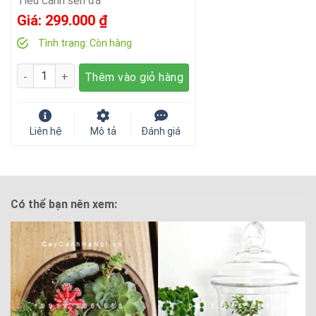
Tiểu cảnh sen đá
Giá:
299.000
₫
Tình trạng:
Còn hàng
Số lượng
Thêm vào giỏ hàng
Liên hệ
Mô tả
Đánh giá
Có thể bạn nên xem: