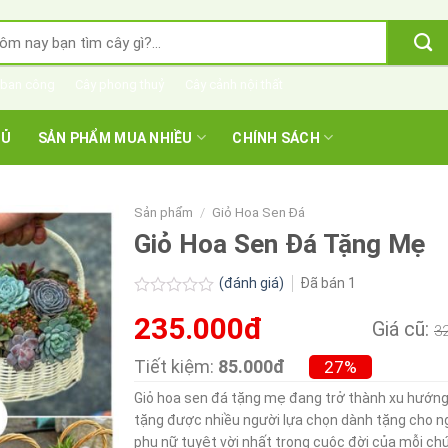
m
m:
 ban công
Cây phong thuỷ
Cây cảnh nội thất
HỦ
SẢN PHẨM MUA NHIỀU
CHÍNH SÁCH
Sản phẩm
/
Giỏ Hoa Sen Đá
Giỏ Hoa Sen Đá Tặng Mẹ
(đánh giá)
Đã bán
1
Được
235.000đ
xếp
Giá cũ:
3
hạng
0.0
Tiết kiệm:
85.000đ
27%
5
sao
Giỏ hoa sen đá tặng mẹ đang trở thành xu hướn
tặng được nhiều người lựa chọn dành tặng cho n
phụ nữ tuyệt vời nhất trong cuộc đời của mỗi ch