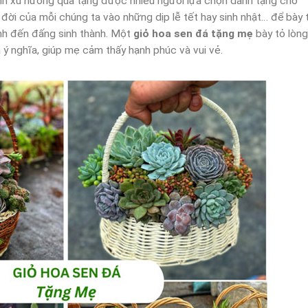
nh xu hướng quà tặng được nhiều người lựa chọn dành tặng cho
 đời của mỗi chúng ta vào những dịp lễ tết hay sinh nhật… để bày 
ình đến đấng sinh thành. Một
giỏ hoa sen đá tặng mẹ
bày tỏ lòng
 ý nghĩa, giúp mẹ cảm thấy hạnh phúc và vui vẻ.