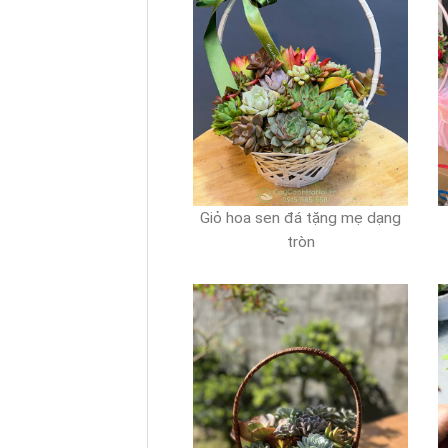
Giỏ hoa sen đá tặng mẹ dạng
tròn