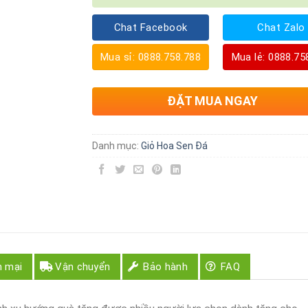
Chat Facebook
Chat Zalo
Mua sỉ: 0888.758.788
Mua lẻ: 0888.75
ĐẶT MUA NGAY
Danh mục:
Giỏ Hoa Sen Đá
n mại
Vận chuyển
Bảo hành
FAQ