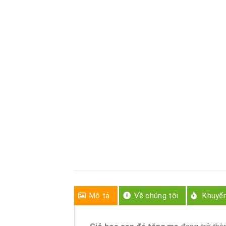
Mô tả
Về chúng tôi
Khuyế