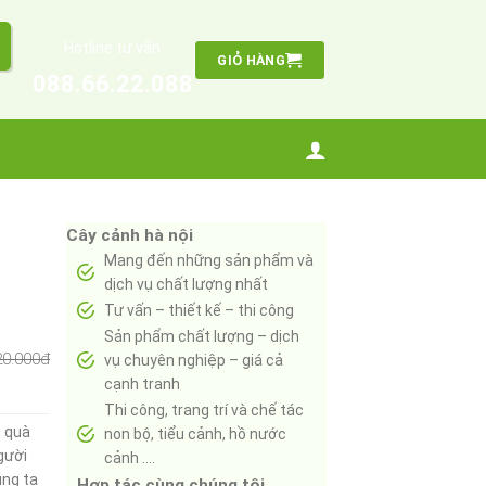
Hotline tư vấn
GIỎ HÀNG
088.66.22.088
Cây cảnh hà nội
Mang đến những sản phẩm và
dịch vụ chất lượng nhất
Tư vấn – thiết kế – thi công
Sản phẩm chất lượng – dịch
20.000đ
vụ chuyên nghiệp – giá cả
cạnh tranh
Thi công, trang trí và chế tác
g quà
non bộ, tiểu cảnh, hồ nước
gười
cảnh ….
úng ta
Hợp tác cùng chúng tôi