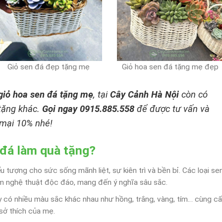
Giỏ sen đá đẹp tặng mẹ
Giỏ hoa sen đá tặng mẹ đẹp
giỏ hoa sen đá tặng mẹ
, tại
Cây Cảnh Hà Nội
còn có
 tặng khác.
Gọi ngay 0915.885.558
để được tư vấn và
mại 10% nhé!
 đá làm quà tặng?
ểu tượng cho sức sống mãnh liệt, sự kiên trì và bền bỉ. Các loại se
m nghệ thuật độc đáo, mang đến ý nghĩa sâu sắc.
y có nhiều màu sắc khác nhau như hồng, trắng, vàng, tím… cùng c
sở thích của mẹ.