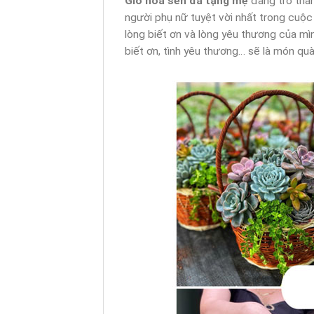
Giỏ hoa sen đá tặng mẹ
đang trở thà
người phụ nữ tuyệt vời nhất trong cuộc
lòng biết ơn và lòng yêu thương của m
biết ơn, tình yêu thương… sẽ là món quà