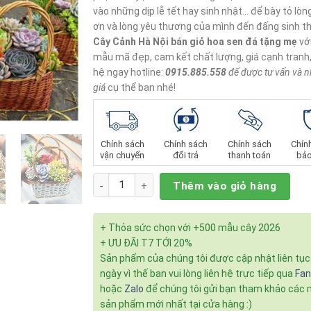
vào những dịp lễ tết hay sinh nhật… để bày tỏ lòng
ơn và lòng yêu thương của mình đến đấng sinh t
Cây Cảnh Hà Nội
bán giỏ hoa sen đá tặng mẹ
vớ
mẫu mã đẹp, cam kết chất lượng, giá cạnh tranh
hệ ngay hotline:
0915.885.558
để được tư vấn và 
giá
cụ thể bạn nhé!
Chính sách
Chính sách
Chính sách
Chín
vận chuyển
đổi trả
thanh toán
bảo
Số lượng
Thêm vào giỏ hàng
+ Thỏa sức chọn với +500 mẫu cây 2026
+ ƯU ĐÃI T7 TỚI 20%
Sản phẩm của chúng tôi được cập nhật liên tụ
ngày vì thế bạn vui lòng liên hệ trực tiếp qua
Fa
hoặc
Zalo
để chúng tôi gửi bạn tham khảo các
sản phẩm mới nhất tại cửa hàng :)