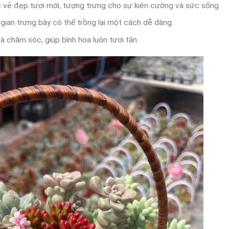
vẻ đẹp tươi mới, tượng trưng cho sự kiên cường và sức sống.
 gian trưng bày có thể trồng lại một cách dễ dàng.
à chăm sóc, giúp bình hoa luôn tươi tắn.