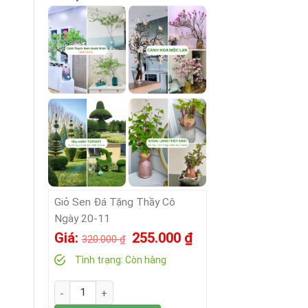
Giỏ Sen Đá Tặng Thầy Cô
Ngày 20-11
Giá
Giá
Giá:
255.000
₫
320.000
₫
gốc
hiện
Tình trạng:
Còn hàng
là:
tại
Số lượng
320.000 ₫.
là: