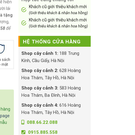
ể hiện
Khách cũ giới thiệu khách mới
ời lái
(Giới thiệu khách & nhận hoa hồng)
à tặng
Khách cũ giới thiệu khách mới
ượng,
(Giới thiệu khách & nhận hoa hồng)
558
để
HỆ THỐNG CỬA HÀNG
Shop cây cảnh 1:
188 Trung
h sách
Kính, Cầu Giấy, Hà Nội
 mật
Shop cây cảnh 2:
628 Hoàng
Hoa Thám, Tây Hồ, Hà Nội
Shop cây cảnh 3:
583 Hoàng
Hoa Thám, Ba Đình, Hà Nội
Shop cây cảnh 4:
616 Hoàng
c hàng
Hoa Thám, Tây Hồ, Hà Nội
npage
088.66.22.088
 mẫu
0915.885.558