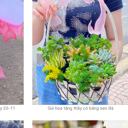
ày 20-11
Giỏ hoa tặng thầy cô bằng sen đá