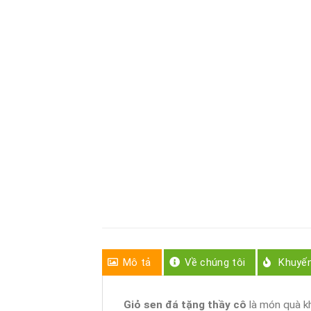
Mô tả
Về chúng tôi
Khuyế
Giỏ sen đá tặng thầy cô
là món quà kh