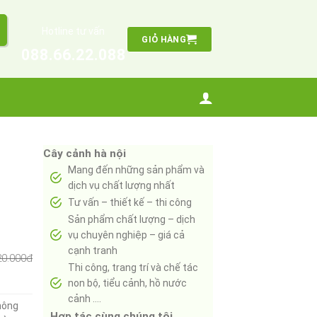
Hotline tư vấn
GIỎ HÀNG
088.66.22.088
Cây cảnh hà nội
Mang đến những sản phẩm và
dịch vụ chất lượng nhất
Tư vấn – thiết kế – thi công
Sản phẩm chất lượng – dịch
vụ chuyên nghiệp – giá cả
cạnh tranh
20.000đ
Thi công, trang trí và chế tác
non bộ, tiểu cảnh, hồ nước
cảnh ….
hông
Hợp tác cùng chúng tôi