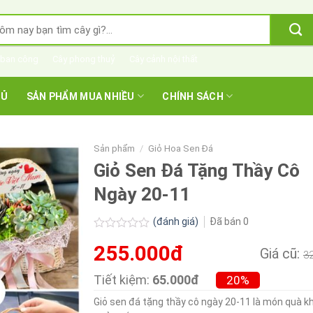
m
m:
 ban công
Cây phong thuỷ
Cây cảnh nội thất
HỦ
SẢN PHẨM MUA NHIỀU
CHÍNH SÁCH
Sản phẩm
/
Giỏ Hoa Sen Đá
Giỏ Sen Đá Tặng Thầy Cô
Ngày 20-11
(đánh giá)
Đã bán
0
Được
255.000đ
xếp
Giá cũ:
3
hạng
0.0
Tiết kiệm:
65.000đ
20%
5
sao
Giỏ sen đá tặng thầy cô ngày 20-11 là món quà k