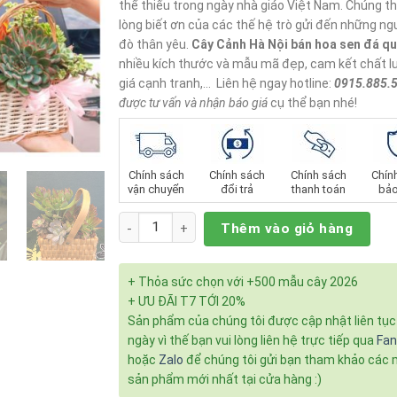
thể thiếu trong ngày nhà giáo Việt Nam. Chúng th
lòng biết ơn của các thế hệ trò gửi đến những ngư
đò thân yêu.
Cây Cảnh Hà Nội
bán hoa sen đá qu
nhiều kích thước và mẫu mã đẹp, cam kết chất l
giá cạnh tranh,… Liên hệ ngay hotline:
0915.885.
được tư vấn và nhận báo giá
cụ thể bạn nhé!
Chính sách
Chính sách
Chính sách
Chín
vận chuyển
đổi trả
thanh toán
bảo
Số lượng
Thêm vào giỏ hàng
+ Thỏa sức chọn với +500 mẫu cây 2026
+ ƯU ĐÃI T7 TỚI 20%
Sản phẩm của chúng tôi được cập nhật liên tụ
ngày vì thế bạn vui lòng liên hệ trực tiếp qua
Fa
hoặc
Zalo
để chúng tôi gửi bạn tham khảo các
sản phẩm mới nhất tại cửa hàng :)