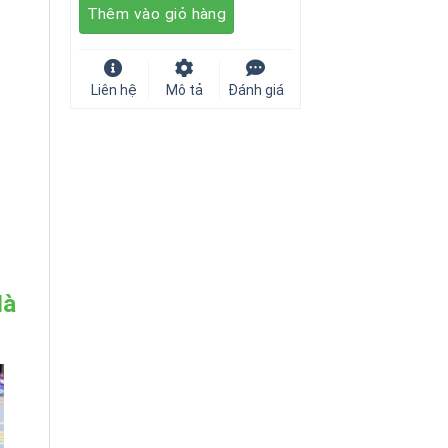
Thêm vào giỏ hàng
255.000 ₫.
Liên hệ
Mô tả
Đánh giá
Hà