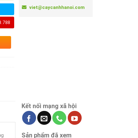
viet@caycanhhanoi.com
8.788
Kết nối mạng xã hội
Sản phẩm đã xem
ng