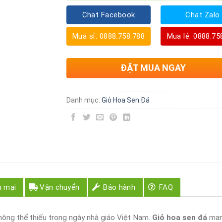
Chat Facebook
Chat Zalo
Mua sỉ: 0888.758.788
Mua lẻ: 0888.75
ĐẶT MUA NGAY
Danh mục:
Giỏ Hoa Sen Đá
n mại
Vận chuyển
Bảo hành
FAQ
ông thể thiếu trong ngày nhà giáo Việt Nam.
Giỏ hoa sen đá
ma