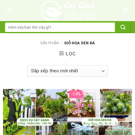
Skip
to
content
Tìm
kiếm:
SẢN PHẨM
/
GIỎ HOA SEN ĐÁ
LỌC
-14%