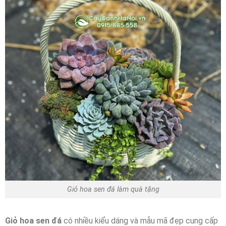
Giỏ hoa sen đá làm quà tặng
Giỏ hoa sen đá
có nhiều kiểu dáng và mẫu mã đẹp cung cấp