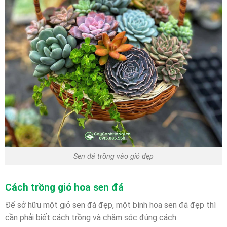
Sen đá trồng vào giỏ đẹp
Cách trồng giỏ hoa sen đá
Để sở hữu một giỏ sen đá đẹp, một bình hoa sen đá đẹp thì
cần phải biết cách trồng và chăm sóc đúng cách