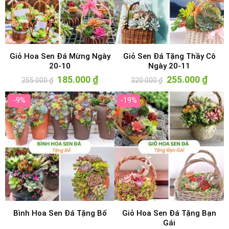
Giỏ Hoa Sen Đá Mừng Ngày
Giỏ Sen Đá Tặng Thầy Cô
20-10
Ngày 20-11
Giá
185.000
₫
Giá
Giá
255.000
₫
Giá
255.000
₫
320.000
₫
gốc
hiện
gốc
hiện
là:
tại
là:
tại
255.000 ₫.
là:
320.000 ₫.
là:
-9%
-19%
185.000 ₫.
255.00
Bình Hoa Sen Đá Tặng Bố
Giỏ Hoa Sen Đá Tặng Bạn
Gái