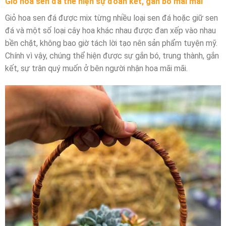
Giỏ hoa sen đá thể hiện sự đoàn kết, gắn bó mãi mãi
Giỏ hoa sen đá được mix từng nhiều loại sen đá hoặc giữ sen
đá và một số loại cây hoa khác nhau được đan xếp vào nhau
bền chặt, không bao giờ tách lời tạo nên sản phẩm tuyện mỹ.
Chính vì vậy, chúng thể hiện được sự gắn bó, trung thành, gắn
kết, sự trân quý muốn ở bên người nhận hoa mãi mãi.