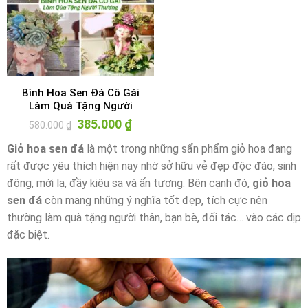
Bình Hoa Sen Đá Cô Gái
Làm Quà Tặng Người
Thương
Giá
385.000
₫
Giá
580.000
₫
gốc
hiện
là:
tại
Giỏ hoa sen đá
là một trong những sẩn phẩm giỏ hoa đang
580.000 ₫.
là:
385.000 ₫.
rất được yêu thích hiện nay nhờ sở hữu vẻ đẹp độc đáo, sinh
động, mới lạ, đầy kiêu sa và ấn tượng. Bên cạnh đó,
giỏ hoa
sen đá
còn mang những ý nghĩa tốt đẹp, tích cực nên
thường làm quà tặng người thân, bạn bè, đối tác… vào các dịp
đặc biệt.