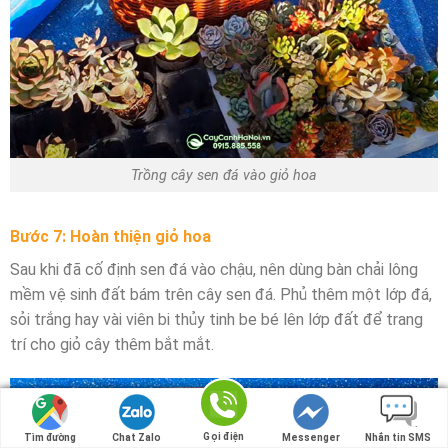
Trồng cây sen đá vào giỏ hoa
Bước 7: Hoàn thiện giỏ hoa
Sau khi đã cố định sen đá vào chậu, nên dùng bàn chải lông
mềm vệ sinh đất bám trên cây sen đá. Phủ thêm một lớp đá,
sỏi trắng hay vài viên bi thủy tinh be bé lên lớp đất để trang
trí cho giỏ cây thêm bắt mắt.
Gọi điện
Gọi điện
Tìm đường
Tìm đường
Chat Zalo
Chat Zalo
Messenger
Messenger
Nhắn tin SMS
Nhắn tin SMS