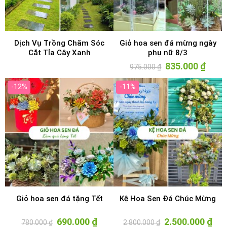
Dịch Vụ Trồng Chăm Sóc
Giỏ hoa sen đá mừng ngày
Cắt Tỉa Cây Xanh
phụ nữ 8/3
Giá
835.000
₫
Giá
975.000
₫
gốc
hiện
là:
tại
975.000 ₫.
là:
-12%
-11%
835.00
Giỏ hoa sen đá tặng Tết
Kệ Hoa Sen Đá Chúc Mừng
Giá
690.000
₫
Giá
Giá
2.500.000
₫
Giá
780.000
₫
2.800.000
₫