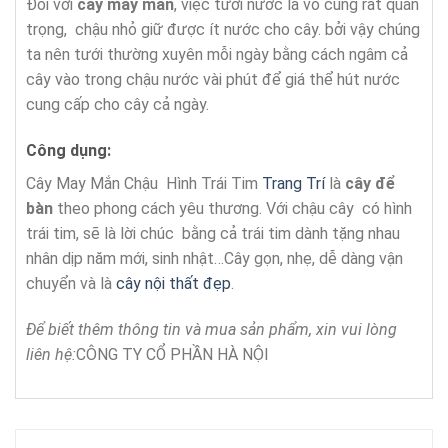
Đối với
cây may mắn
, việc tưới nước là vô cùng rất quan
trọng, chậu nhỏ giữ được ít nước cho cây. bởi vậy chúng
ta nên tưới thường xuyên mỗi ngày bằng cách ngâm cả
cây vào trong chậu nước vài phút để giá thể hút nước
cung cấp cho cây cả ngày.
Công dụng
:
Cây May Mắn Chậu Hình Trái Tim
Trang Trí
là
cây để
bàn
theo phong cách yêu thương. Với chậu cây có hình
trái tim, sẽ là lời chúc bằng cả trái tim dành tặng nhau
nhân dịp năm mới, sinh nhật…Cây gọn, nhẹ, dễ dàng vận
chuyển và là
cây nội thất đẹp
.
Để biết thêm thông tin và mua sản phẩm, xin vui lòng
liên hệ:
CÔNG TY CỔ PHẦN HÀ NỘI