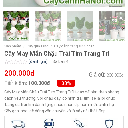
Sản phẩm
/
Cây quà tặng
/
Cây cảnh tặng sinh nhật
Cây May Mắn Chậu Trái Tim Trang Trí
(đánh giá)
Đã bán
4
Được
200.000đ
xếp
Giá cũ:
300.000đ
hạng
0.0
Tiết kiệm:
100.000đ
33%
5
sao
Cây May Mắn Chậu Trái Tim Trang Trí là cây để bàn theo phong
cách yêu thương. Với chậu cây có hình trái tim, sẽ là lời chúc
bằng cả trái tim dành tặng nhau nhân dịp năm mới, sinh nhật…
Cây gọn, nhẹ, dễ dàng vận chuyển và là cây nội thất đẹp.