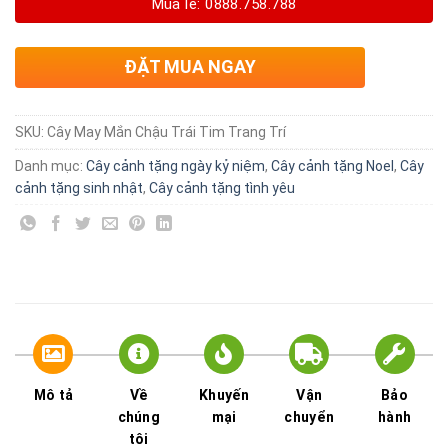
Mua lẻ: 0888.758.788
ĐẶT MUA NGAY
SKU:
Cây May Mắn Chậu Trái Tim Trang Trí
Danh mục:
Cây cảnh tặng ngày kỷ niệm
,
Cây cảnh tặng Noel
,
Cây
cảnh tặng sinh nhật
,
Cây cảnh tặng tình yêu
Mô tả
Về
Khuyến
Vận
Bảo
chúng
mại
chuyển
hành
tôi