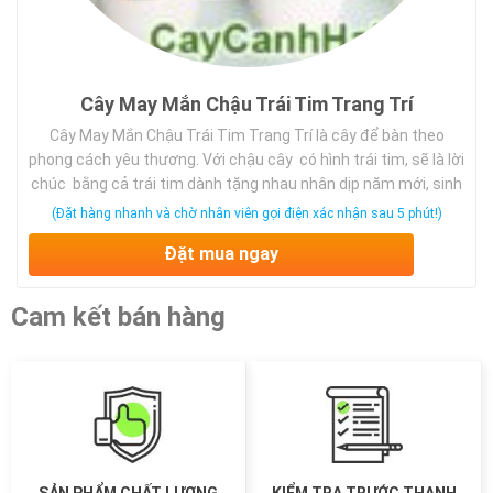
Cây May Mắn Chậu Trái Tim Trang Trí
Cây May Mắn Chậu Trái Tim Trang Trí là cây để bàn theo
phong cách yêu thương. Với chậu cây có hình trái tim, sẽ là lời
chúc bằng cả trái tim dành tặng nhau nhân dịp năm mới, sinh
nhật…Cây gọn, nhẹ, dễ dàng vận chuyển và là cây nội thất
(Đặt hàng nhanh và chờ nhân viên gọi điện xác nhận sau 5 phút!)
đẹp.
Đặt mua ngay
Cam kết bán hàng