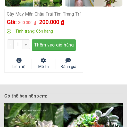
Cây May Mắn Chậu Trái Tim Trang Trí
Giá
Giá
Giá:
200.000
₫
300.000
₫
gốc
hiện
Tình trạng:
Còn hàng
là:
tại
Số lượng
Thêm vào giỏ hàng
300.000 ₫.
là:
200.000 ₫.
Liên hệ
Mô tả
Đánh giá
Có thể bạn nên xem: